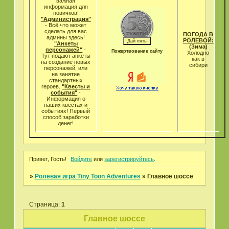
важная
информация для
новичков!
"Администрация"
- Всё что может
cделать для вас
ПОГОДА В
админы здесь!
РОЛЕВОЙ:
"Анкеты
(Зима)
персонажей"
-
Пожертвование сайту
Холодно
Тут подают анкеты
как в
на создание новых
сибири
персонажей, или
на занятие
стандартных
героев.
"Квесты и
события"
-
Информация о
наших квестах и
событиях! Первый
способ заработки
денег!
Привет, Гость!
Войдите
или
зарегистрируйтесь
.
»
Ролевая игра Tiny Toon Adventures
»
Главное шоссе
Страница:
1
Главное шоссе