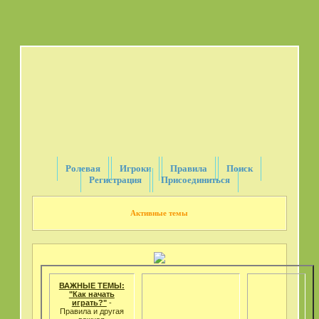
Ролевая
Игроки
Правила
Поиск
Регистрация
Присоединиться
Активные темы
ВАЖНЫЕ ТЕМЫ:
"Как начать
играть?"
-
Правила и другая