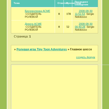
Последнее
Тема
Ответов
Просмотров
сообщение
Бензоколонка АСМЕ
2008-08-30
СОЗДАТЕЛЬ
0
178
11:51:53
Sergio
РОЛЕВОЙ
Nekitosso
Дорога ACME
2008-08-30
СОЗДАТЕЛЬ
0
52
00:40:28
Sergio
РОЛЕВОЙ
Nekitosso
Страница:
1
»
Ролевая игра Tiny Toon Adventures
»
Главное шоссе
создать форум