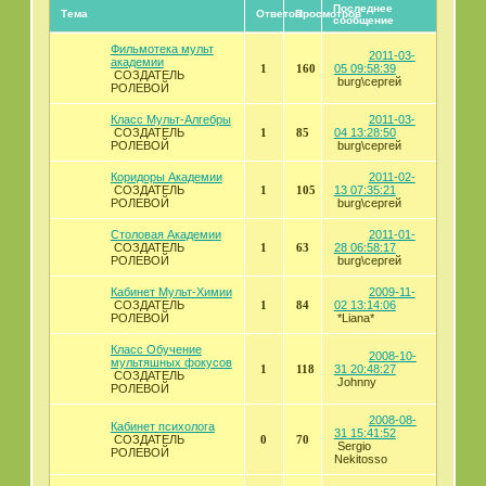
Последнее
Тема
Ответов
Просмотров
сообщение
Фильмотека мульт
2011-03-
академии
1
160
05 09:58:39
СОЗДАТЕЛЬ
burg\сергей
РОЛЕВОЙ
Класс Мульт-Алгебры
2011-03-
СОЗДАТЕЛЬ
1
85
04 13:28:50
РОЛЕВОЙ
burg\сергей
Коридоры Академии
2011-02-
СОЗДАТЕЛЬ
1
105
13 07:35:21
РОЛЕВОЙ
burg\сергей
Cтоловая Академии
2011-01-
СОЗДАТЕЛЬ
1
63
28 06:58:17
РОЛЕВОЙ
burg\сергей
Кабинет Мульт-Химии
2009-11-
СОЗДАТЕЛЬ
1
84
02 13:14:06
РОЛЕВОЙ
*Liana*
Класс Обучение
2008-10-
мультяшных фокусов
1
118
31 20:48:27
СОЗДАТЕЛЬ
Johnny
РОЛЕВОЙ
2008-08-
Кабинет психолога
31 15:41:52
СОЗДАТЕЛЬ
0
70
Sergio
РОЛЕВОЙ
Nekitosso