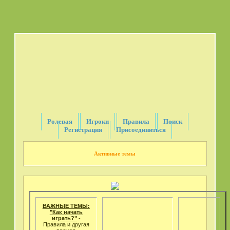
Ролевая
Игроки
Правила
Поиск
Регистрация
Присоединиться
Активные темы
ВАЖНЫЕ ТЕМЫ:
"Как начать
играть?"
-
Правила и другая