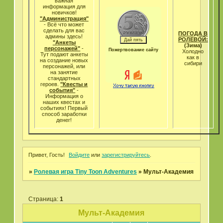
важная
информация для
новичков!
"Администрация"
- Всё что может
cделать для вас
ПОГОДА В
админы здесь!
РОЛЕВОЙ:
"Анкеты
(Зима)
персонажей"
-
Пожертвование сайту
Холодно
Тут подают анкеты
как в
на создание новых
сибири
персонажей, или
на занятие
стандартных
героев.
"Квесты и
события"
-
Информация о
наших квестах и
событиях! Первый
способ заработки
денег!
Привет, Гость!
Войдите
или
зарегистрируйтесь
.
»
Ролевая игра Tiny Toon Adventures
»
Мульт-Академия
Страница:
1
Мульт-Академия