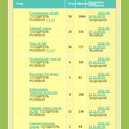
Последнее
Тема
Ответов
Просмотров
сообщение
Супермаркет АСМЕ
2012-04-
СОЗДАТЕЛЬ
34
1064
04 06:40:20
РОЛЕВОЙ
[
1
2
]
burg\сергей
Тёмный улицы
2011-05-
СОЗДАТЕЛЬ
24
331
27 13:08:35
РОЛЕВОЙ
BLuSRuS
Парк ACME
2011-04-
СОЗДАТЕЛЬ
36
727
27 15:59:31
РОЛЕВОЙ
[
1
2
]
BLuSRuS
Полицейский участок
2011-03-
СОЗДАТЕЛЬ
6
110
04 18:34:34
РОЛЕВОЙ
burg\сергей
Ресторан "Гю Фумс"
2011-02-
СОЗДАТЕЛЬ
1
81
13 13:36:25
РОЛЕВОЙ
burg\сергей
Забегаловка
2011-02-
"WEENIE BURGER"
8
268
13 12:12:25
СОЗДАТЕЛЬ
burg\сергей
РОЛЕВОЙ
Главная улица города
2011-02-
ACME
СОЗДАТЕЛЬ
12
230
13 11:47:34
РОЛЕВОЙ
burg\сергей
Главная площадь
2011-02-
города
СОЗДАТЕЛЬ
2
94
13 11:28:29