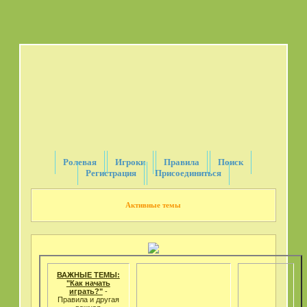
Ролевая
Игроки
Правила
Поиск
Регистрация
Присоединиться
Активные темы
ВАЖНЫЕ ТЕМЫ:
"Как начать
играть?"
-
Правила и другая