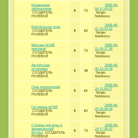
Незаконная
2008-09-
лаборатория
04 17:43:52
0
75
СОЗДАТЕЛЬ
Sergio
РОЛЕВОЙ
Nekitosso
2008-08-
Бейсбольное поле
31 10:42:32
СОЗДАТЕЛЬ
0
62
Sergio
РОЛЕВОЙ
Nekitosso
Магазин АСМЕ
2008-08-
рюкзаков
31 00:17:36
0
73
СОЗДАТЕЛЬ
Sergio
РОЛЕВОЙ
Nekitosso
Автобусная
2008-08-
остановка
30 12:16:39
0
58
СОЗДАТЕЛЬ
Sergio
РОЛЕВОЙ
Nekitosso
2008-08-
Парк развлечений
29 21:54:27
СОЗДАТЕЛЬ
0
61
Sergio
РОЛЕВОЙ
Nekitosso
2008-08-
Гостиница ACME
29 20:06:18
СОЗДАТЕЛЬ
0
65
Sergio
РОЛЕВОЙ
Nekitosso
Стадион для игры в
2008-08-
американский
29 17:39:12
0
73
футбол
СОЗДАТЕЛЬ
Sergio
РОЛЕВОЙ
Nekitosso