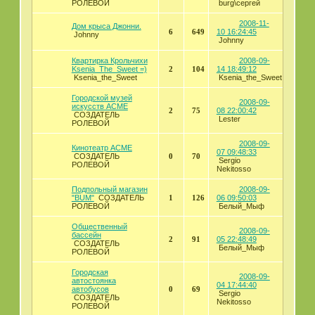
РОЛЕВОЙ
burg\сергей
2008-11-
Дом крыса Джонни.
6
649
10 16:24:45
Johnny
Johnny
Квартирка Крольчихи
2008-09-
Ksenia_The_Sweet =)
2
104
14 18:49:12
Ksenia_the_Sweet
Ksenia_the_Sweet
Городской музей
2008-09-
искусств АСМЕ
2
75
08 22:00:42
СОЗДАТЕЛЬ
Lester
РОЛЕВОЙ
2008-09-
Кинотеатр АСМЕ
07 09:48:33
СОЗДАТЕЛЬ
0
70
Sergio
РОЛЕВОЙ
Nekitosso
Подпольный магазин
2008-09-
"BUM"
СОЗДАТЕЛЬ
1
126
06 09:50:03
РОЛЕВОЙ
Белый_Мыф
Общественный
2008-09-
бассейн
2
91
05 22:48:49
СОЗДАТЕЛЬ
Белый_Мыф
РОЛЕВОЙ
Городская
2008-09-
автостоянка
04 17:44:40
автобусов
0
69
Sergio
СОЗДАТЕЛЬ
Nekitosso
РОЛЕВОЙ