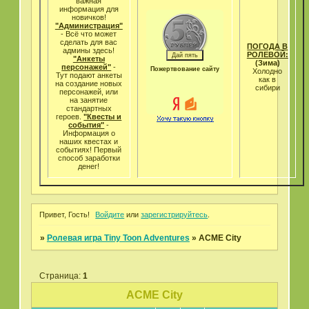
важная
информация для
новичков!
"Администрация"
- Всё что может
cделать для вас
ПОГОДА В
админы здесь!
РОЛЕВОЙ:
"Анкеты
(Зима)
персонажей"
-
Пожертвование сайту
Холодно
Тут подают анкеты
как в
на создание новых
сибири
персонажей, или
на занятие
стандартных
героев.
"Квесты и
события"
-
Информация о
наших квестах и
событиях! Первый
способ заработки
денег!
Привет, Гость!
Войдите
или
зарегистрируйтесь
.
»
Ролевая игра Tiny Toon Adventures
»
ACME City
Страница:
1
ACME City