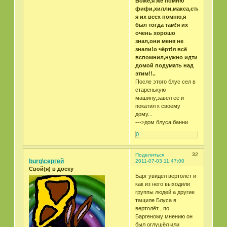
Боже,я же помню
фифи,хилли,макса,стива
я их всех помню,я
был тогда там!я их
очень хорошо
знал,они меня не
знали!о чёрт!я всё
вспомнил,нужно идти
домой подумать над
этим!!..
После этого блус сел в
старенькую
машину,завёл её и
покатил к своему
дому...
--->дом блуса банни
0
32
Поделиться
burg\сергей
2011-07-03 11:47:00
Свой(я) в доску
Барг увидел вертолёт и
как из него выходили
группы людей а другие
тащиле Блуса в
вертолёт , по
Баргеному мнению он
был оглушёл или