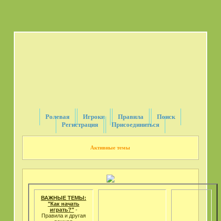
Ролевая
Игроки
Правила
Поиск
Регистрация
Присоединиться
Активные темы
ВАЖНЫЕ ТЕМЫ:
"Как начать
играть?"
-
Правила и другая