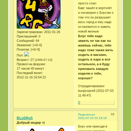
просто спал
Барг зашёл в вертолёт
и поговорил с Блусом о
том что он разрушает
весь город и ему надо
остановится и зажить
новой жизнью
Зарегистрирован
: 2011-01-26
Блус тебе надо
Приглашений:
0
Сообщений:
64
зажить не так как ты
Уважение:
[+0/-0]
живёшь сейчас, тебе
Позитив:
[+0/-0]
надо тоже также жить
ходить в магазин,
Пол:
ходить в парк и всё
Возраст:
27
[1999-07-13]
Провел на форуме:
остальное, а я буду
17 часов 40 минут
приезжать каждую
Последний визит:
неделю к тебе,
2012-11-16 16:54:22
хорошо?
Отредактировано
burg\сергей (2011-07-03
11:49:47)
0
33
Поделиться
BLuSRuS
2011-07-15 20:18:19
Добрый модер =)
Блус еле приходя в