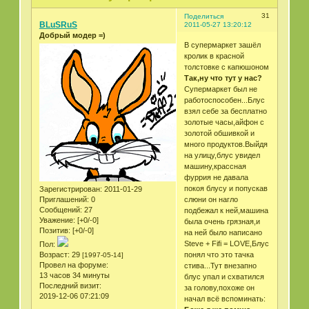
31
Поделиться
BLuSRuS
2011-05-27 13:20:12
Добрый модер =)
В супермаркет зашёл
кролик в красной
толстовке с капюшоном
Так,ну что тут у нас?
Супермаркет был не
работоспособен...Блус
взял себе за бесплатно
золотые часы,айфон с
золотой обшивкой и
много продуктов.Выйдя
на улицу,блус увидел
машину,крассная
фуррия не давала
покоя блусу и попускав
Зарегистрирован
: 2011-01-29
слюни он нагло
Приглашений:
0
Сообщений:
27
подбежал к ней,машина
Уважение:
[+0/-0]
была очень грязная,и
Позитив:
[+0/-0]
на ней было написано
Steve + Fifi = LOVE,Блус
Пол:
понял что это тачка
Возраст:
29
[1997-05-14]
Провел на форуме:
стива...Тут внезапно
13 часов 34 минуты
блус упал и схватился
Последний визит:
за голову,похоже он
2019-12-06 07:21:09
начал всё вспоминать: