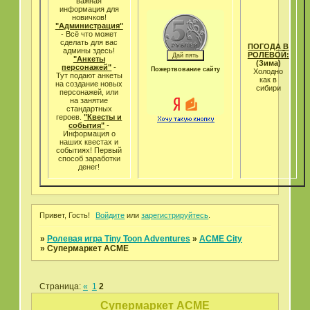
важная
информация для
новичков!
"Администрация"
- Всё что может
cделать для вас
ПОГОДА В
админы здесь!
РОЛЕВОЙ:
"Анкеты
(Зима)
персонажей"
-
Пожертвование сайту
Холодно
Тут подают анкеты
как в
на создание новых
сибири
персонажей, или
на занятие
стандартных
героев.
"Квесты и
события"
-
Информация о
наших квестах и
событиях! Первый
способ заработки
денег!
Привет, Гость!
Войдите
или
зарегистрируйтесь
.
»
Ролевая игра Tiny Toon Adventures
»
ACME City
»
Супермаркет АСМЕ
Страница:
«
1
2
Супермаркет АСМЕ