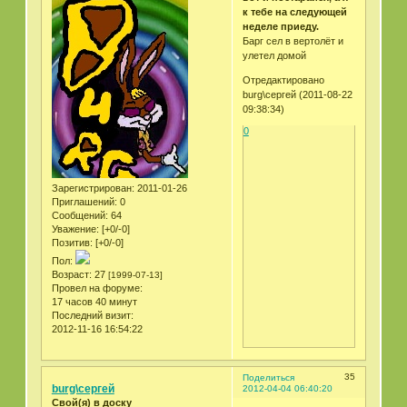
к тебе на следующей
неделе приеду.
Барг сел в вертолёт и
улетел домой
Отредактировано
burg\сергей (2011-08-22
09:38:34)
0
Зарегистрирован
: 2011-01-26
Приглашений:
0
Сообщений:
64
Уважение:
[+0/-0]
Позитив:
[+0/-0]
Пол:
Возраст:
27
[1999-07-13]
Провел на форуме:
17 часов 40 минут
Последний визит:
2012-11-16 16:54:22
35
Поделиться
burg\сергей
2012-04-04 06:40:20
Свой(я) в доску