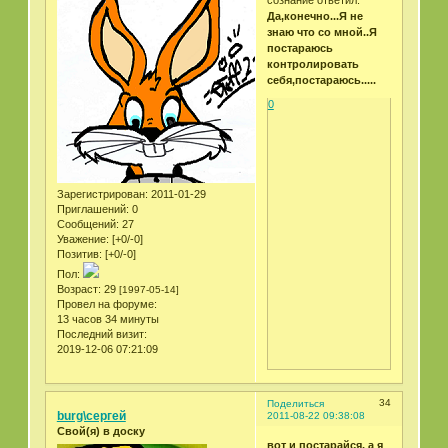
сознание ответил:
Да,конечно...Я не
знаю что со мной..Я
постараюсь
контролировать
себя,постараюсь.....
0
Зарегистрирован
: 2011-01-29
Приглашений:
0
Сообщений:
27
Уважение:
[+0/-0]
Позитив:
[+0/-0]
Пол:
Возраст:
29
[1997-05-14]
Провел на форуме:
13 часов 34 минуты
Последний визит:
2019-12-06 07:21:09
34
Поделиться
burg\сергей
2011-08-22 09:38:08
Свой(я) в доску
вот и постарайся, а я